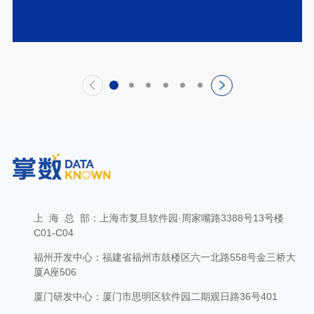
上 海 总 部：上海市复旦软件园·周家嘴路3388号13号楼
C01-C04
福州开发中心：福建省福州市鼓楼区六一北路558号金三桥大
厦A座506
厦门研发中心：厦门市思明区软件园二期观日路36号401