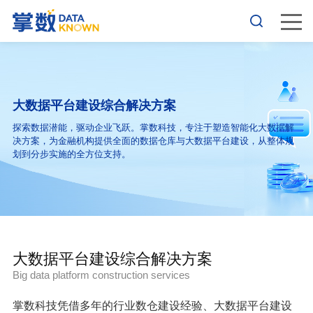
大数据平台建设综合解决方案
探索数据潜能，驱动企业飞跃。掌数科技，专注于塑造智能化大数据解
决方案，为金融机构提供全面的数据仓库与大数据平台建设，从整体规
划到分步实施的全方位支持。
大数据平台建设综合解决方案
Big data platform construction services
掌数科技凭借多年的行业数仓建设经验、大数据平台建设